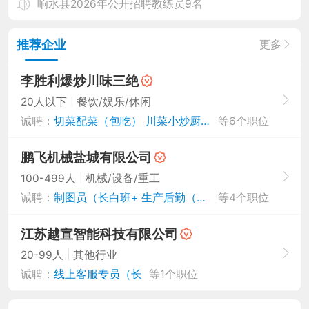
响水县2026年公开招聘教练员9名
盐城经济技术开发区2026年公开招聘教师7名
推荐企业
更多
盐城幼儿师范高等专科学校托幼教育实践中心20...
李胜利爆炒川味三绝
江苏黄海生态环境科技有限公司2026年招聘劳...
|
20人以下
餐饮/娱乐/休闲
长白班
诚聘：
申通快递员（节日
切菜配菜（包吃）
川菜小炒厨师（包
等6个职位
厨师长（包吃
盐城市卫生健康委员会部分直属事业单位 202...
鹏飞机械盐城有限公司
|
100-499人
机械/设备/重工
险一金
诚聘：
制图员（长白班+
生产后勤（长白班
等4个职位
喷涂工（长白班
江苏越宣智能科技有限公司
|
20-99人
其他行业
店
诚聘：
线上客服专员（长
等1个职位