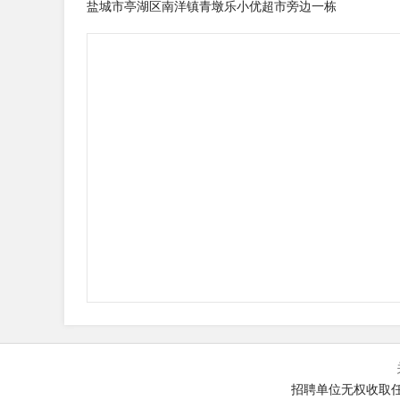
盐城市亭湖区南洋镇青墩乐小优超市旁边一栋
招聘单位无权收取任