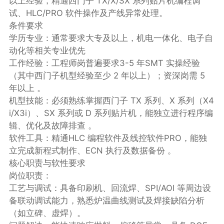
以上经验，精通西门子 TX/X/SX 系列贴片机编程调
试、HLC/PRO 软件操作及产线异常处理‌。‌‌
条件要求
学历专业‌：通常要求‌大专及以上‌，机电一体化、电子自
动化等相关专业优先
工作经验‌：工程师岗普遍要求‌3-5 年‌SMT 实操经验
（其中西门子机型经验至少 2 年以上）；资深岗需 5
年以上 。
机型技能‌：必须熟练掌握‌西门子 TX 系列、X 系列（X4
i/X3i）、SX 系列或 D 系列‌贴片机，能独立进行程序编
辑、优化及故障排查 。
软件工具‌：精通‌HLC 编程软件‌及线控软件‌PRO‌，能独
立完成新程式制作、ECN 执行及数据备份 。‌‌
核心职责与软性要求
岗位职责：
工艺与调试‌：具备印刷机、回流焊、SPI/AOI 等周边设
备联动调试能力，熟悉炉温曲线测试及焊接缺陷分析
（如立碑、虚焊）。