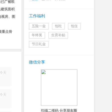
匹已广被欧
总建筑面积
工作福利
电视房、图
五险一金
包吃
包住
星级重点骨
年终奖
生育补贴
节日礼金
微信分享
今天
简历
今天
简历
扫描二维码 分享朋友圈