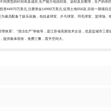
产不同类型的针织布及成衣,生产能力包括织造、染纱及后整理，生产的布
4970万美元,注册资金14990万美元,征用土地556亩,目前一期项目
,还为雇员配备了娱乐设施，包括桌球室、乒乓球室、羽毛球室、篮球场、
01 环境管理体系”、“清洁生产”审核等，是江苏省高新技术企业，也是盐城市三
，提供集体宿舍，免费三餐，晋升空间大。
投递
投递