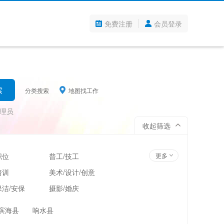
免费注册
会员登录
分类搜索
地图找工作
理员
收起筛选
职位
普工/技工
更多
培训
美术/设计/创意
洁/安保
摄影/婚庆
管理
超市/百货/零售
滨海县
响水县
翻译