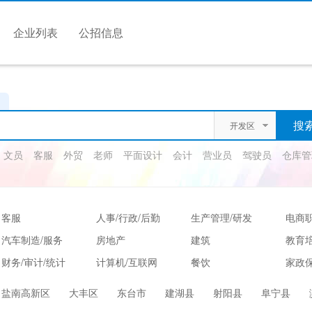
企业列表
公招信息
开发区
文员
客服
外贸
老师
平面设计
会计
营业员
驾驶员
仓库管
客服
人事/行政/后勤
生产管理/研发
电商
汽车制造/服务
房地产
建筑
教育
财务/审计/统计
计算机/互联网
餐饮
家政保
娱乐/休闲
保健按摩
运动健身
高级
盐南高新区
大丰区
东台市
建湖县
射阳县
阜宁县
服装/纺织/食品
质控/安防
电子/电气
法律