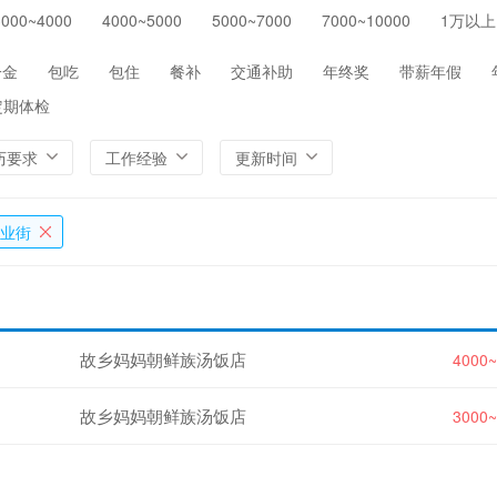
3000~4000
4000~5000
5000~7000
7000~10000
1万以上
保险
医院/医疗/护理
制药/生物工程
通信/
环保
农/林/牧/渔业
其他
一金
包吃
包住
餐补
交通补助
年终奖
带薪年假
定期体检
历要求
工作经验
更新时间
业街
故乡妈妈朝鲜族汤饭店
4000
故乡妈妈朝鲜族汤饭店
3000