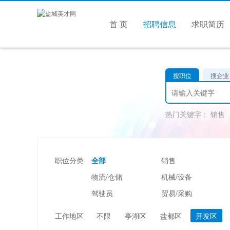
首 页
招聘信息
求职简历
搜职位
搜企业
热门关键字：
销售
职位分类
全部
销售
物流/仓储
机械/设备
驾驶员
贸易/采购
美容/美发
酒店/旅游
工作地区
不限
亭湖区
盐都区
开发区
市场/媒介/公关
广告/会展/咨询