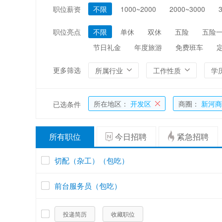
职位薪资
不限
1000~2000
2000~3000
编辑/出版/印刷
金融/证券/投资
能源/电力/矿产
化工
职位亮点
不限
单休
双休
五险
五险
节日礼金
年度旅游
免费班车
更多筛选
所属行业
工作性质
学
所在地区：
开发区
商圈：
新河商
已选条件
所有职位
今日招聘
紧急招聘
切配（杂工）（包吃）
前台服务员（包吃）
投递简历
收藏职位