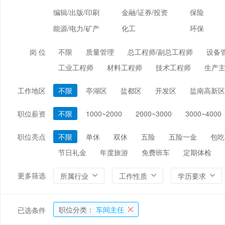
编辑/出版/印刷
金融/证券/投资
保险
能源/电力/矿产
化工
环保
岗 位
不限
质量管理
总工程师/副总工程师
设备
工业工程师
材料工程师
技术工程师
生产主
工作地区
不限
亭湖区
盐都区
开发区
盐南高新区
职位薪资
不限
1000~2000
2000~3000
3000~4000
职位亮点
不限
单休
双休
五险
五险一金
包吃
节日礼金
年度旅游
免费班车
定期体检
更多筛选
所属行业
工作性质
学历要求
职位分类：
车间主任
已选条件