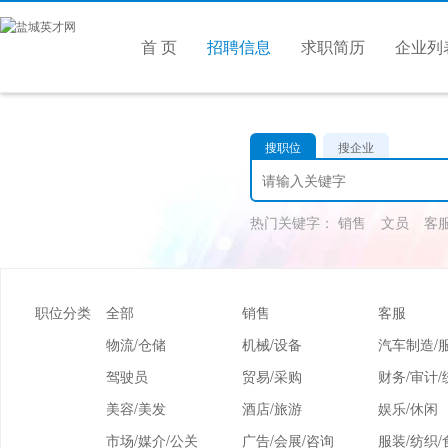
首 页
招聘信息
求职简历
企业列
搜职位
搜企业
热门关键字：
销售
文员
客
职位分类
全部
销售
客服
物流/仓储
机械/设备
汽车制造/
驾驶员
贸易/采购
财务/审计/
美容/美发
酒店/旅游
娱乐/休闲
市场/媒介/公关
广告/会展/咨询
服装/纺织/