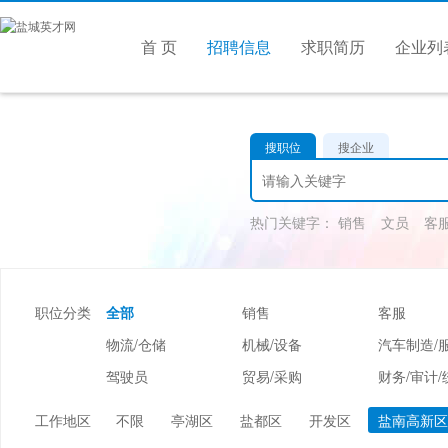
首 页
招聘信息
求职简历
企业列
搜职位
搜企业
热门关键字：
销售
文员
客
职位分类
全部
销售
客服
物流/仓储
机械/设备
汽车制造/
驾驶员
贸易/采购
财务/审计/
美容/美发
酒店/旅游
娱乐/休闲
工作地区
不限
亭湖区
盐都区
开发区
盐南高新区
市场/媒介/公关
广告/会展/咨询
服装/纺织/