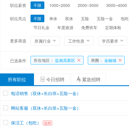
职位薪资
不限
1000~2000
2000~3000
3000~4000
编辑/出版/印刷
金融/证券/投资
保险
能源/电力/矿产
化工
环保
职位亮点
不限
单休
双休
五险
五险一金
包吃
节日礼金
年度旅游
免费班车
定期体检
更多筛选
所属行业
工作性质
学历要求
所在地区：
盐南高新区
商圈：
金融城
已选条件
所有职位
今日招聘
紧急招聘
电话销售（双休+长白班+五险一金）
网站客服（双休+长白班+五险一金）
保洁工（包吃）
急聘