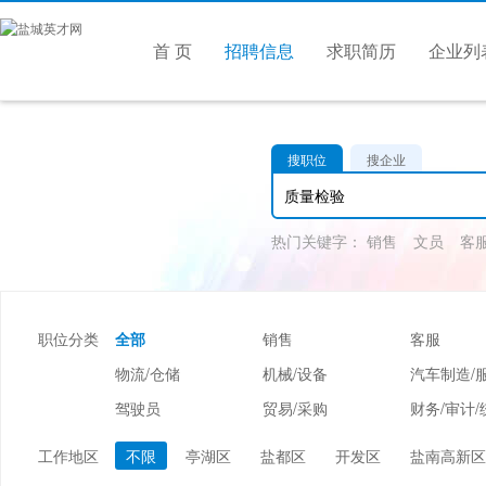
首 页
招聘信息
求职简历
企业列
搜职位
搜企业
热门关键字：
销售
文员
客
职位分类
全部
销售
客服
物流/仓储
机械/设备
汽车制造/
驾驶员
贸易/采购
财务/审计/
美容/美发
酒店/旅游
娱乐/休闲
工作地区
不限
亭湖区
盐都区
开发区
盐南高新区
市场/媒介/公关
广告/会展/咨询
服装/纺织/