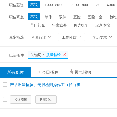
职位薪资
不限
1000~2000
2000~3000
3000~4000
编辑/出版/印刷
金融/证券/投资
保险
能源/电力/矿产
化工
环保
职位亮点
不限
单休
双休
五险
五险一金
包吃
节日礼金
年度旅游
免费班车
定期体检
更多筛选
所属行业
工作性质
学历要求
关键词：
质量检验
已选条件
所有职位
今日招聘
紧急招聘
产品质量检验、无损检测操作工（长白班...
投递简历
收藏职位