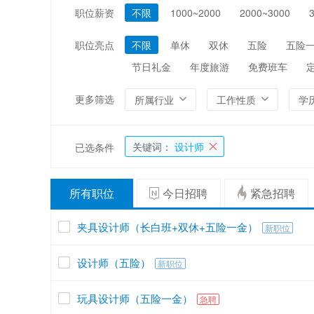
职位薪资
不限
1000~2000
2000~3000
编辑/出版/印刷
金融/证券/投资
能源/电力/矿产
化工
职位亮点
不限
单休
双休
五险
五险
节日礼金
年度旅游
免费班车
更多筛选
所属行业
工作性质
学
关键词：
设计师
已选条件
所有职位
今日招聘
紧急招聘
夹具设计师（长白班+双休+五险一金）
新职位
设计师（五险）
新职位
玩具设计师（五险一金）
急聘