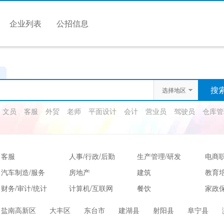
企业列表
公招信息
选择地区
文员
客服
外贸
老师
平面设计
会计
营业员
驾驶员
仓库管
客服
人事/行政/后勤
生产管理/研发
电商
汽车制造/服务
房地产
建筑
教育
财务/审计/统计
计算机/互联网
餐饮
家政保
娱乐/休闲
保健按摩
运动健身
高级
盐南高新区
大丰区
东台市
建湖县
射阳县
阜宁县
服装/纺织/食品
质控/安防
电子/电气
法律