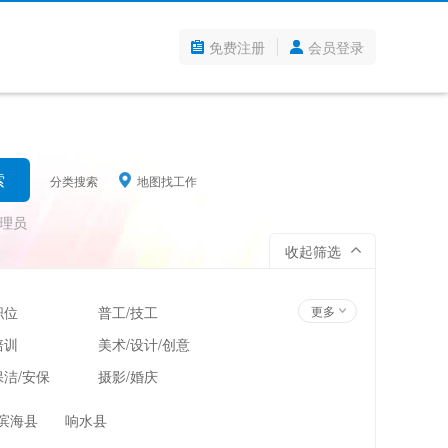
免费注册
会员登录
分类搜索
地图找工作
理员
收起筛选
职位
普工/技工
更多
培训
美术/设计/创意
洁/安保
摄影/婚庆
管理
超市/百货/零售
滨海县
响水县
翻译