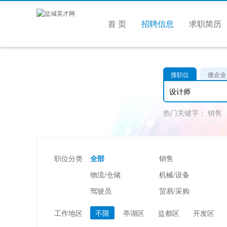
首 页
招聘信息
求职简历
搜职位
搜企业
热门关键字：
销售
职位分类
全部
销售
物流/仓储
机械/设备
驾驶员
贸易/采购
美容/美发
酒店/旅游
工作地区
不限
亭湖区
盐都区
开发区
市场/媒介/公关
广告/会展/咨询