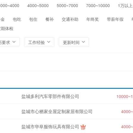
3000~4000
4000~5000
5000~7000
7000~10000
1万以上
保险
医院/医疗/护理
制药/生物工程
通信/
环保
农/林/牧/渔业
其他
一金
包吃
包住
餐补
交通补助
年终奖
带薪年假
定期体检
历要求
工作经验
更新时间
盐城多利汽车零部件有限公司
10000~
盐城市心栖家全屋定制家居有限公司
4000
盐城市华阜服饰玩具有限公司
4000