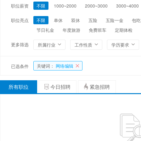
职位薪资
不限
1000~2000
2000~3000
3000~4000
编辑/出版/印刷
金融/证券/投资
保险
能源/电力/矿产
化工
环保
职位亮点
不限
单休
双休
五险
五险一金
包吃
节日礼金
年度旅游
免费班车
定期体检
更多筛选
所属行业
工作性质
学历要求
关键词：
网络编辑
已选条件
所有职位
今日招聘
紧急招聘