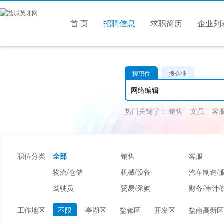
首 页
招聘信息
求职简历
企业列
搜职位
搜企业
热门关键字：
销售
文员
客
职位分类
全部
销售
客服
物流/仓储
机械/设备
汽车制造/
驾驶员
贸易/采购
财务/审计/
美容/美发
酒店/旅游
娱乐/休闲
工作地区
不限
亭湖区
盐都区
开发区
盐南高新区
市场/媒介/公关
广告/会展/咨询
服装/纺织/