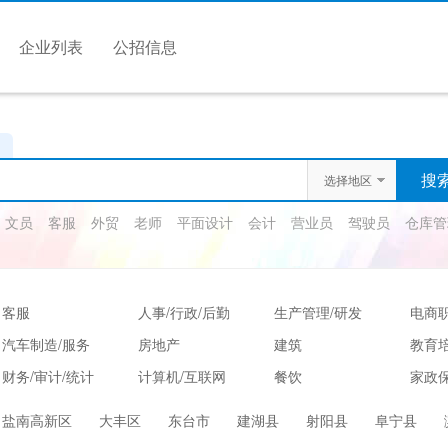
企业列表
公招信息
选择地区
文员
客服
外贸
老师
平面设计
会计
营业员
驾驶员
仓库管
客服
人事/行政/后勤
生产管理/研发
电商
汽车制造/服务
房地产
建筑
教育
财务/审计/统计
计算机/互联网
餐饮
家政保
娱乐/休闲
保健按摩
运动健身
高级
盐南高新区
大丰区
东台市
建湖县
射阳县
阜宁县
服装/纺织/食品
质控/安防
电子/电气
法律