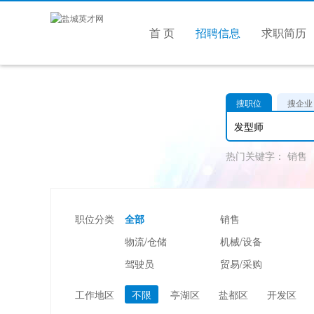
首 页
招聘信息
求职简历
搜职位
搜企业
热门关键字：
销售
职位分类
全部
销售
物流/仓储
机械/设备
驾驶员
贸易/采购
美容/美发
酒店/旅游
工作地区
不限
亭湖区
盐都区
开发区
市场/媒介/公关
广告/会展/咨询