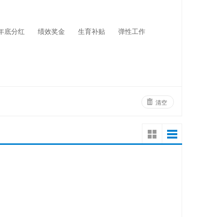
网络设备
物业管理
年底分红
绩效奖金
生育补贴
弹性工作
清空
！