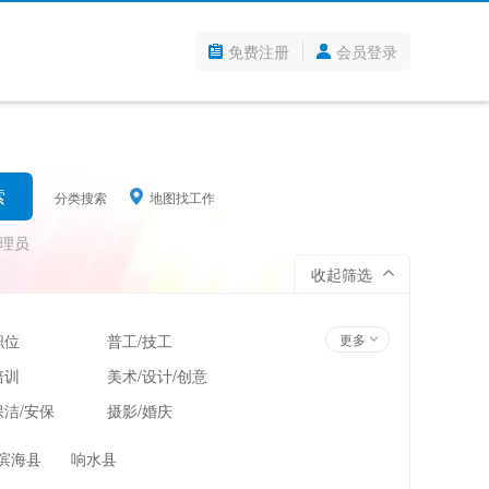
免费注册
会员登录
分类搜索
地图找工作
理员
收起筛选
职位
普工/技工
更多
培训
美术/设计/创意
洁/安保
摄影/婚庆
管理
超市/百货/零售
滨海县
响水县
翻译