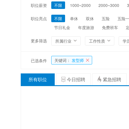
职位薪资
不限
1000~2000
2000~3000
编辑/出版/印刷
金融/证券/投资
能源/电力/矿产
化工
职位亮点
不限
单休
双休
五险
五险
节日礼金
年度旅游
免费班车
更多筛选
所属行业
工作性质
学
关键词：
发型师
已选条件
所有职位
今日招聘
紧急招聘