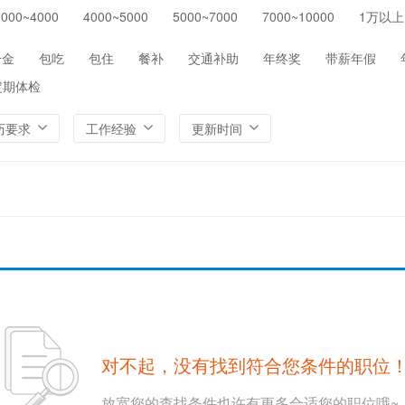
3000~4000
4000~5000
5000~7000
7000~10000
1万以上
保险
医院/医疗/护理
制药/生物工程
通信/
环保
农/林/牧/渔业
其他
一金
包吃
包住
餐补
交通补助
年终奖
带薪年假
定期体检
历要求
工作经验
更新时间
对不起，没有找到符合您条件的职位
放宽您的查找条件也许有更多合适您的职位哦~