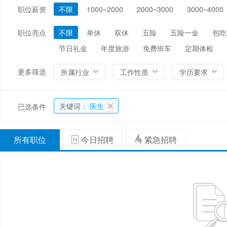
职位薪资
不限
1000~2000
2000~3000
3000~4000
编辑/出版/印刷
金融/证券/投资
保险
能源/电力/矿产
化工
环保
职位亮点
不限
单休
双休
五险
五险一金
包吃
节日礼金
年度旅游
免费班车
定期体检
更多筛选
所属行业
工作性质
学历要求
关键词：
医生
已选条件
所有职位
今日招聘
紧急招聘