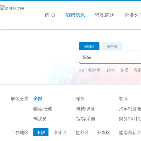
首 页
招聘信息
求职简历
企业列
搜职位
搜企业
热门关键字：
销售
文员
客
职位分类
全部
销售
客服
物流/仓储
机械/设备
汽车制造/
驾驶员
贸易/采购
财务/审计/
美容/美发
酒店/旅游
娱乐/休闲
工作地区
不限
亭湖区
盐都区
开发区
盐南高新区
市场/媒介/公关
广告/会展/咨询
服装/纺织/