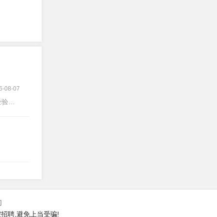
6-08-07
验不限
们
招聘,避免上当受骗!