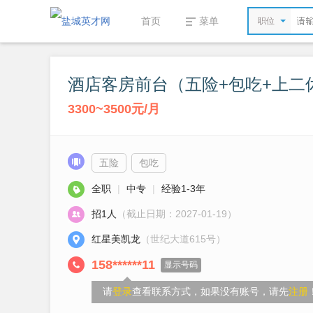
首页
菜单
职位
酒店客房前台（五险+包吃+上二
3300~3500元/月
五险
包吃
全职
|
中专
|
经验1-3年
招1人
（截止日期：2027-01-19）
红星美凯龙
（世纪大道615号）
158******11
显示号码
请
登录
查看联系方式，如果没有账号，请先
注册