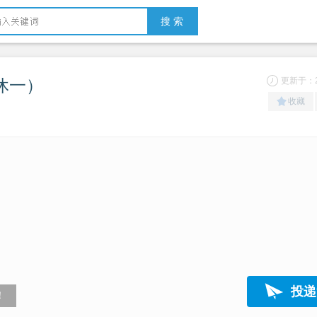
搜 索
休一）
更新于：20
收藏
投递
！