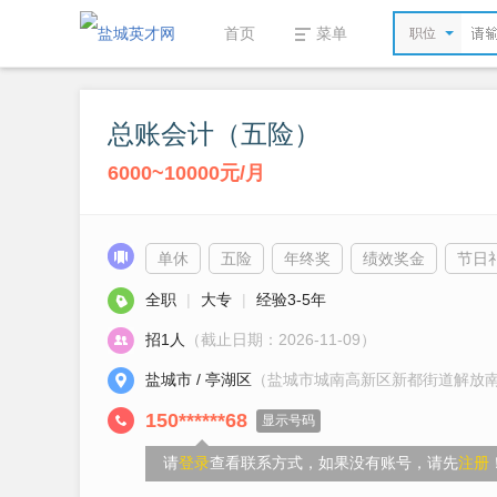
首页
菜单
职位
总账会计（五险）
6000~10000元/月
单休
五险
年终奖
绩效奖金
节日
全职
|
大专
|
经验3-5年
招1人
（截止日期：2026-11-09）
盐城市 / 亭湖区
（盐城市城南高新区新都街道解放南
150******68
显示号码
请
登录
查看联系方式，如果没有账号，请先
注册