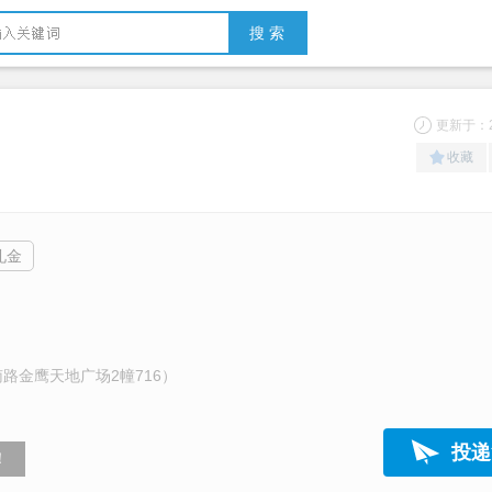
搜 索
更新于：20
收藏
礼金
路金鹰天地广场2幢716）
投递
！