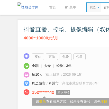
首页
菜单
职位
抖音直播、控场、摄像编辑（双
4000~10000元/月
双休
五险
包吃
包住
全职
|
大专
|
经验1-3年
招10人
（截止日期：2026-09-15）
周边城市 / 泰州市
（兴化市戴窑镇育才路8号）
152******42
显示号码
请
登录
查看联系方式，如果没有账号，请先
注册